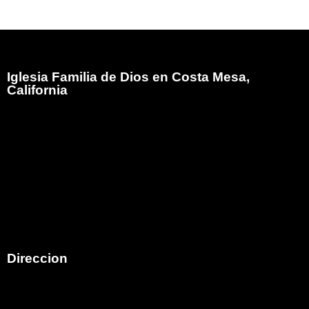
Iglesia Familia de Dios en Costa Mesa,
California
Iglesia Familia de Dios es el Ministerio Hispano de
Family Christian Church comenzó en el mes de mayo
del año 2005, atendiendo a la visión que Dios diera al
Pastor Bob Moore (Q.E.D.P.) para que iniciara un
ministerio Hispano ungiendo como pastor de esa obra
al hermano Armando E. Martinez en la ciudad de Costa
Mesa,California.
Direccion
792 Victoria Street
Costa Mesa, CA 92627