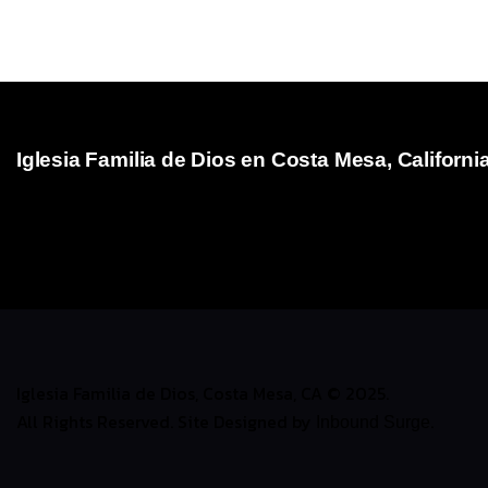
Iglesia Familia de Dios en Costa Mesa, Californi
Iglesia Familia de Dios es el Ministerio Hispano de Family
mes de mayo del año 2005, atendiendo a la visión que Dio
(Q.E.D.P.) para que iniciara un ministerio Hispano ungiend
hermano Armando E. Martinez en la ciudad de Costa Mesa,C
Iglesia Familia de Dios, Costa Mesa, CA © 2025.
All Rights Reserved. Site Designed by
.
Inbound Surge