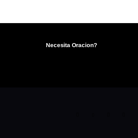
Necesita Oracion?
info@ifdcostamesa.org
(949) 629-9997