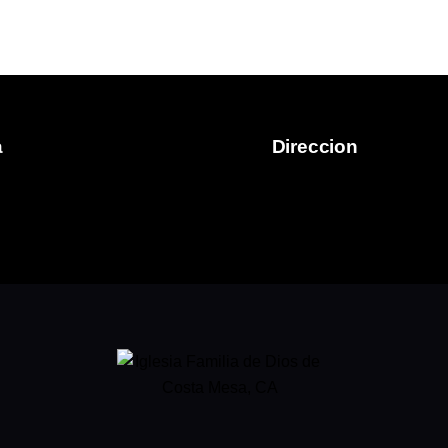
a
Direccion
 Christian Church comenzó en el
792 Victoria Street
s diera al Pastor Bob Moore
Costa Mesa, CA 92627
o como pastor de esa obra al
alifornia.