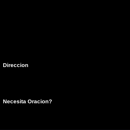
Iglesia Familia de Dios es el Ministerio Hispano de
Family Christian Church comenzó en el mes de mayo
del año 2005, atendiendo a la visión que Dios diera al
Pastor Bob Moore (Q.E.D.P.) para que iniciara un
ministerio Hispano ungiendo como pastor de esa obra
al hermano Armando E. Martinez en la ciudad de Costa
Mesa,California.
Direccion
792 Victoria Street
Costa Mesa, CA 92627
Necesita Oracion?
info@ifdcostamesa.org
(949) 629-9997