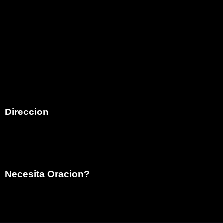
Iglesia Familia de Dios es el Ministerio Hispano de
Family Christian Church comenzó en el mes de mayo
del año 2005, atendiendo a la visión que Dios diera al
Pastor Bob Moore (Q.E.D.P.) para que iniciara un
ministerio Hispano ungiendo como pastor de esa obra
al hermano Armando E. Martinez en la ciudad de Costa
Mesa,California.
Direccion
792 Victoria Street
Costa Mesa, CA 92627
Necesita Oracion?
info@ifdcostamesa.org
(949) 629-9997