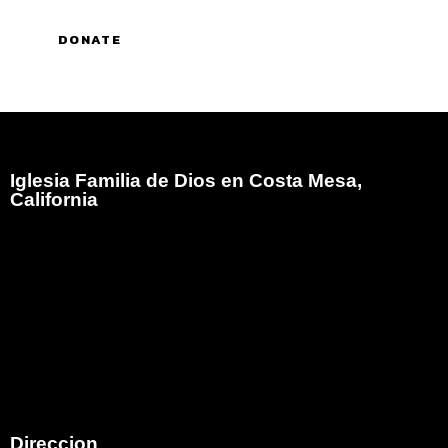
Iglesia Familia de Dios en Costa Mesa,
California
Iglesia Familia de Dios es el Ministerio Hispano de
Family Christian Church comenzó en el mes de mayo
del año 2005, atendiendo a la visión que Dios diera al
Pastor Bob Moore (Q.E.D.P.) para que iniciara un
ministerio Hispano ungiendo como pastor de esa obra
al hermano Armando E. Martinez en la ciudad de Costa
Mesa,California.
Direccion