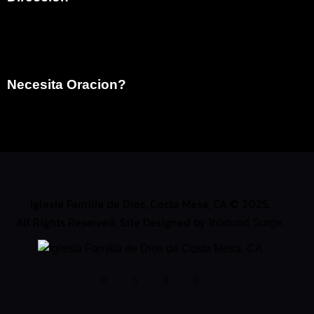
792 Victoria Street
Costa Mesa, CA 92627
Necesita Oracion?
info@ifdcostamesa.org
(949) 629-9997
Iglesia Familia de Dios, Costa Mesa, CA © 2025.
All Rights Reserved. Site Designed by
.
Inbound Surge