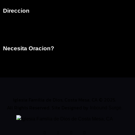
Direccion
792 Victoria Street
Costa Mesa, CA 92627
Necesita Oracion?
info@ifdcostamesa.org
(949) 629-9997
Iglesia Familia de Dios, Costa Mesa, CA © 2025.
All Rights Reserved. Site Designed by
.
Inbound Surge