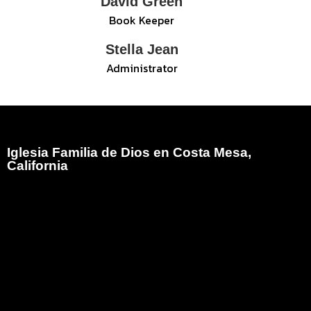
David Green
Book Keeper
Stella Jean
Administrator
Iglesia Familia de Dios en Costa Mesa,
California
Iglesia Familia de Dios es el Ministerio Hispano de
Family Christian Church comenzó en el mes de mayo
del año 2005, atendiendo a la visión que Dios diera al
Pastor Bob Moore (Q.E.D.P.) para que iniciara un
ministerio Hispano ungiendo como pastor de esa obra
al hermano Armando E. Martinez en la ciudad de Costa
Mesa,California.