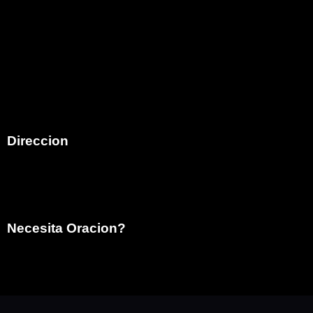
Family Christian Church comenzó en el mes de mayo
del año 2005, atendiendo a la visión que Dios diera al
Pastor Bob Moore (Q.E.D.P.) para que iniciara un
ministerio Hispano ungiendo como pastor de esa obra
al hermano Armando E. Martinez en la ciudad de Costa
Mesa,California.
Direccion
792 Victoria Street
Costa Mesa, CA 92627
Necesita Oracion?
info@ifdcostamesa.org
(949) 629-9997