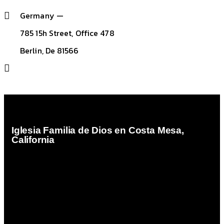
Germany —
785 15h Street, Office 478
Berlin, De 81566
info@email.com
+1 840 841 25 69
Iglesia Familia de Dios en Costa Mesa,
California
Iglesia Familia de Dios es el Ministerio Hispano de
Family Christian Church comenzó en el mes de mayo
del año 2005, atendiendo a la visión que Dios diera al
Pastor Bob Moore (Q.E.D.P.) para que iniciara un
ministerio Hispano ungiendo como pastor de esa obra
al hermano Armando E. Martinez en la ciudad de