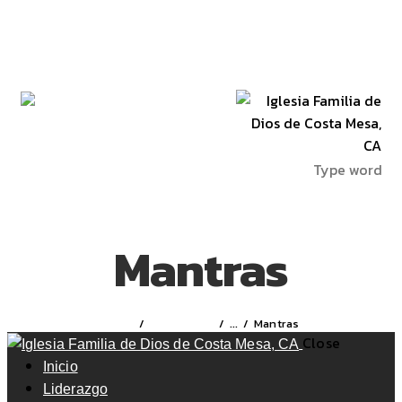
Skip to content
Skip to sidebar
Skip to footer
Mantras
...
Mantras
Home
All Services
Close
Inicio
Liderazgo