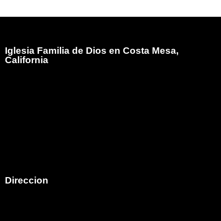
Iglesia Familia de Dios en Costa Mesa,
California
Iglesia Familia de Dios es el Ministerio Hispano de
Family Christian Church comenzó en el mes de mayo
del año 2005, atendiendo a la visión que Dios diera al
Pastor Bob Moore (Q.E.D.P.) para que iniciara un
ministerio Hispano ungiendo como pastor de esa obra
al hermano Armando E. Martinez en la ciudad de Costa
Mesa,California.
Direccion
792 Victoria Street
Costa Mesa, CA 92627