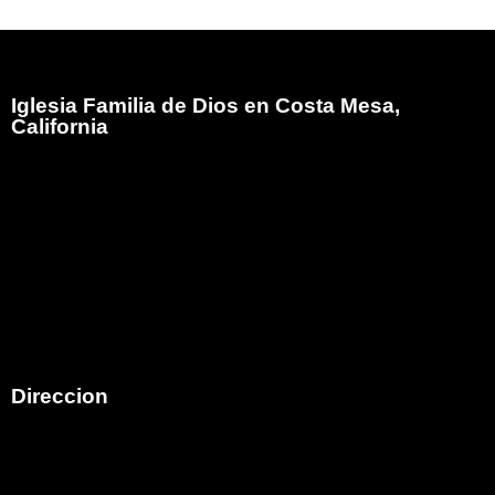
Iglesia Familia de Dios en Costa Mesa,
California
Iglesia Familia de Dios es el Ministerio Hispano de
Family Christian Church comenzó en el mes de mayo
del año 2005, atendiendo a la visión que Dios diera al
Pastor Bob Moore (Q.E.D.P.) para que iniciara un
ministerio Hispano ungiendo como pastor de esa obra
al hermano Armando E. Martinez en la ciudad de Costa
Mesa,California.
Direccion
792 Victoria Street
Costa Mesa, CA 92627