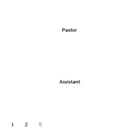
Nick Carter
Pastor
Alice White
Assistant
1
>
2