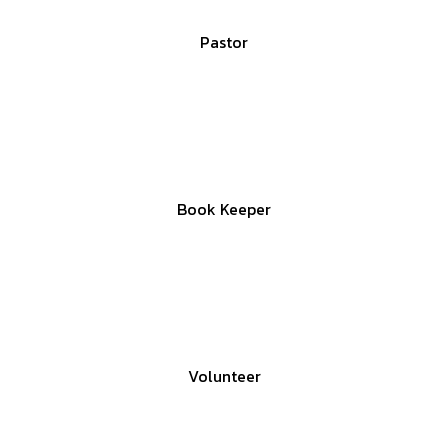
Armando & Cristina Martinez
Pastor
David Green
Book Keeper
Robert Jones
Volunteer